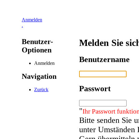
Anmelden
.
Benutzer-
Melden Sie sic
Optionen
Benutzername
Anmelden
Navigation
Passwort
Zurück
"
Ihr Passwort funktion
Bitte senden Sie 
unter Umständen 
Gern übermitteln 