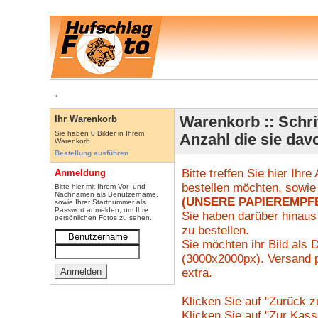
.
Ihr Warenkorb
Warenkorb :: Schri
Sie haben 0 Bilder in Ihrem
Anzahl die sie da
Warenkorb
Bestellung ausführen
Bitte treffen Sie hier Ihr
Anmeldung
bestellen möchten, sowie 
Bitte hier mit Ihrem Vor- und
Nachnamen als Benutzername,
(UNSERE PAPIEREMPFE
sowie Ihrer Startnummer als
Passwort anmelden, um Ihre
Sie haben darüber hinaus
persönlichen Fotos zu sehen.
zu bestellen.
Sie möchten ihr Bild als D
(3000x2000px). Versand p
extra.
Klicken Sie auf "Zurück z
Klicken Sie auf "Zur Kass