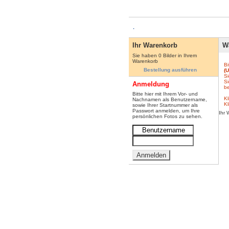
.
Ihr Warenkorb
Wa
Sie haben 0 Bilder in Ihrem
Warenkorb
Bi
Bestellung ausführen
(
Si
Si
Anmeldung
be
Bitte hier mit Ihrem Vor- und
Kl
Nachnamen als Benutzername,
Kl
sowie Ihrer Startnummer als
Passwort anmelden, um Ihre
Ihr 
persönlichen Fotos zu sehen.