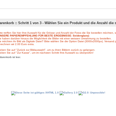
renkorb :: Schritt 1 von 3 - Wählen Sie ein Produkt und die Anzahl di
tte treffen Sie hier Ihre Auswahl für die Grösse und Anzahl der Fotos die Sie bestellen möchten, 
UNSERE PAPIEREMPFEHLUNG FÜR BESTE ERGEBNISSE: Seidenglanz)
e haben darüber hinaus die Möglichkeit die Bilder mit einer weissen Umrahmung zu bestellen.
e möchten ihr Bild als Digitale Datei? Bitte wählen Sie die Option Datei (3000x2000px). Versand 
rechnen wir 2.00 Euro extra.
icken Sie auf "Zurück zur Bildauswahl", um zu ihren Bildern zurück zu gelangen.
icken Sie auf "Zur Kasse", um im nächsten Schritt Ihre Auswahl zu überprüfen!
Warenkorb ist leer.