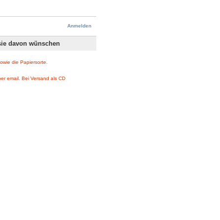
Anmelden
e sie davon wünschen
sowie die Papiersorte.
per email. Bei Versand als CD