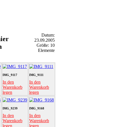
Datum:
ier
23.09.2005
n
Größe: 10
Elemente
IMG_9117
IMG_9111
In den
In den
Warenkorb
Warenkorb
legen
legen
IMG_9239
IMG_9168
In den
In den
Warenkorb
Warenkorb
legen
legen