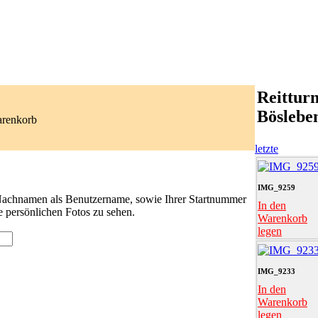
Reitturn
Böslebe
arenkorb
letzte
IMG_9259
 Nachnamen als Benutzername, sowie Ihrer Startnummer
In den
e persönlichen Fotos zu sehen.
Warenkorb
legen
IMG_9233
In den
Warenkorb
legen