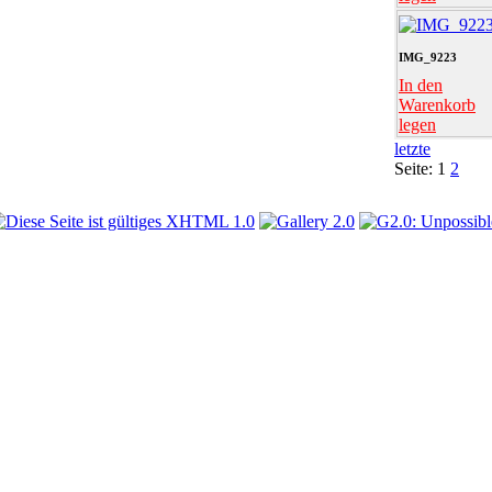
IMG_9223
In den
Warenkorb
legen
letzte
Seite:
1
2