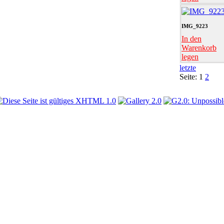
IMG_9223
In den
Warenkorb
legen
letzte
Seite:
1
2