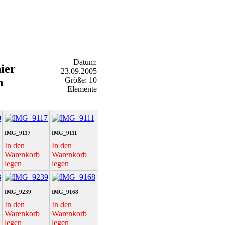
Datum:
ier
23.09.2005
n
Größe: 10
Elemente
IMG_9117
IMG_9111
In den
In den
Warenkorb
Warenkorb
legen
legen
IMG_9239
IMG_9168
In den
In den
Warenkorb
Warenkorb
legen
legen