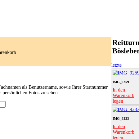
Reitturn
Böslebe
arenkorb
letzte
IMG_9259
 Nachnamen als Benutzername, sowie Ihrer Startnummer
In den
e persönlichen Fotos zu sehen.
Warenkorb
legen
IMG_9233
In den
Warenkorb
legen