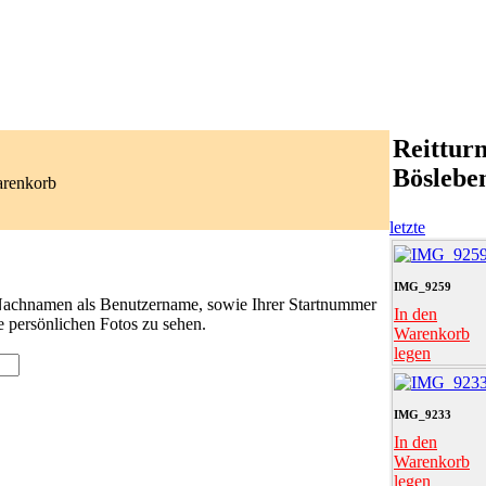
Reitturn
Böslebe
arenkorb
letzte
IMG_9259
 Nachnamen als Benutzername, sowie Ihrer Startnummer
In den
e persönlichen Fotos zu sehen.
Warenkorb
legen
IMG_9233
In den
Warenkorb
legen