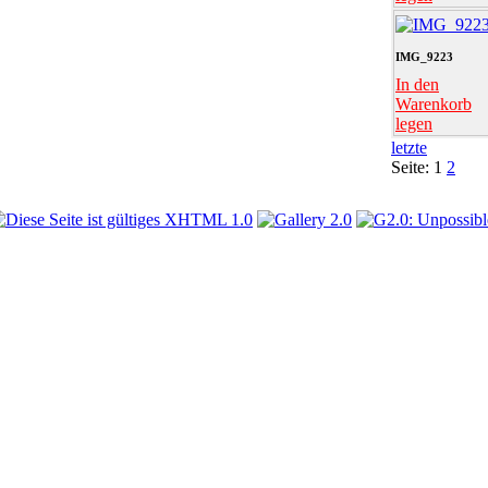
IMG_9223
In den
Warenkorb
legen
letzte
Seite:
1
2