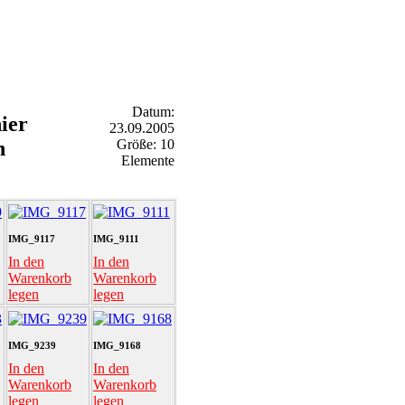
Datum:
ier
23.09.2005
n
Größe: 10
Elemente
IMG_9117
IMG_9111
In den
In den
Warenkorb
Warenkorb
legen
legen
IMG_9239
IMG_9168
In den
In den
Warenkorb
Warenkorb
legen
legen