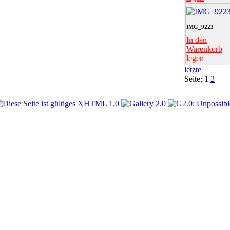
IMG_9223
In den
Warenkorb
legen
letzte
Seite:
1
2