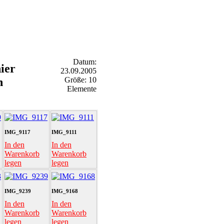
Datum:
ier
23.09.2005
n
Größe: 10
Elemente
IMG_9117
IMG_9111
In den
In den
Warenkorb
Warenkorb
legen
legen
IMG_9239
IMG_9168
In den
In den
Warenkorb
Warenkorb
legen
legen