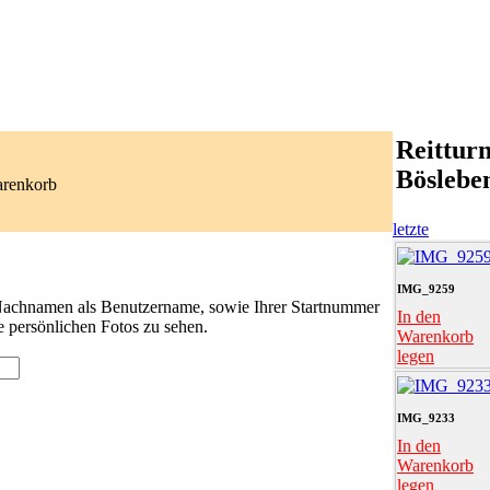
Reitturn
Böslebe
arenkorb
letzte
IMG_9259
 Nachnamen als Benutzername, sowie Ihrer Startnummer
In den
e persönlichen Fotos zu sehen.
Warenkorb
legen
IMG_9233
In den
Warenkorb
legen