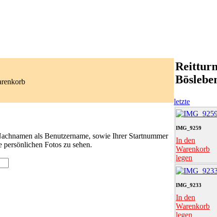
Reitturn
Böslebe
arenkorb
letzte
IMG_9259
 Nachnamen als Benutzername, sowie Ihrer Startnummer
In den
e persönlichen Fotos zu sehen.
Warenkorb
legen
IMG_9233
In den
Warenkorb
legen