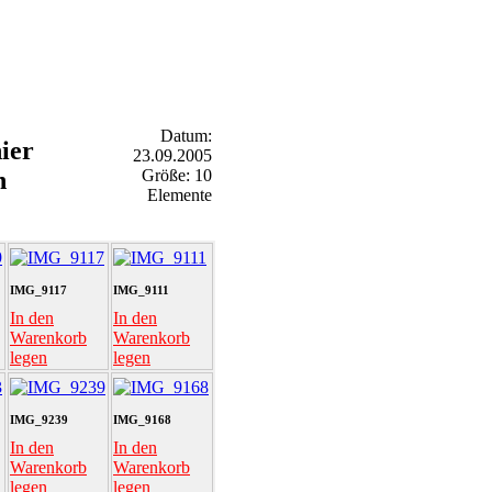
Datum:
ier
23.09.2005
n
Größe: 10
Elemente
IMG_9117
IMG_9111
In den
In den
Warenkorb
Warenkorb
legen
legen
IMG_9239
IMG_9168
In den
In den
Warenkorb
Warenkorb
legen
legen