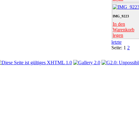
IMG_9223
In den
Warenkorb
legen
letzte
Seite:
1
2