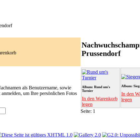
endorf
Nachwuchschamp
Prussendorf
arenkorb
Album: Sieg
 Nachnamen als Benutzername, sowie
Album: Rund um's
Turnier
t anmelden, um Ihre persönlichen Fotos
In den W
In den Warenkorb
legen
legen
Seite:
1