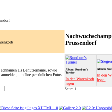
endorf
Nachwuchschamp
Prussendorf
arenkorb
Album: Sieg
 Nachnamen als Benutzername, sowie
Album: Rund um's
Turnier
t anmelden, um Ihre persönlichen Fotos
In den W
In den Warenkorb
legen
legen
Seite:
1