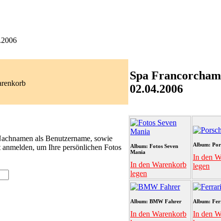
.2006
Spa Francorcham
arenkorb
02.04.2006
 Nachnamen als Benutzername, sowie
Album: Por
t anmelden, um Ihre persönlichen Fotos
Album: Fotos Seven
Mania
In den W
In den Warenkorb
legen
legen
Album: BMW Fahrer
Album: Fer
In den Warenkorb
In den W