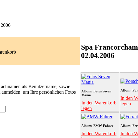
.2006
Spa Francorcham
arenkorb
02.04.2006
 Nachnamen als Benutzername, sowie
Album: Por
t anmelden, um Ihre persönlichen Fotos
Album: Fotos Seven
Mania
In den W
In den Warenkorb
legen
legen
Album: BMW Fahrer
Album: Fer
In den Warenkorb
In den W