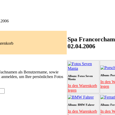
.2006
Spa Francorcham
arenkorb
02.04.2006
 Nachnamen als Benutzername, sowie
Album: Por
t anmelden, um Ihre persönlichen Fotos
Album: Fotos Seven
Mania
In den W
In den Warenkorb
legen
legen
Album: BMW Fahrer
Album: Fer
In den Warenkorb
In den W