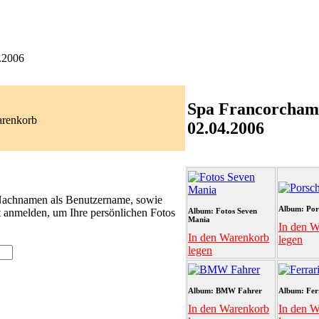
.2006
Spa Francorcham
arenkorb
02.04.2006
 Nachnamen als Benutzername, sowie
Album: Por
t anmelden, um Ihre persönlichen Fotos
Album: Fotos Seven
Mania
In den W
In den Warenkorb
legen
legen
Album: BMW Fahrer
Album: Fer
In den Warenkorb
In den W