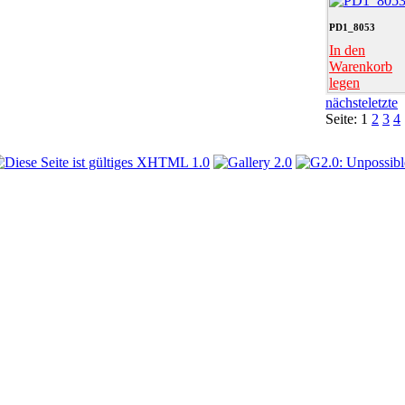
PD1_8053
In den
Warenkorb
legen
nächste
letzte
Seite:
1
2
3
4