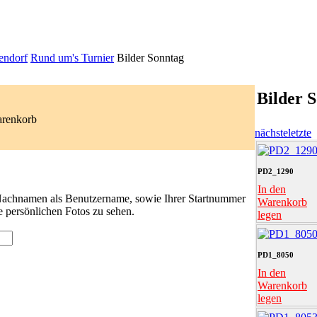
endorf
Rund um's Turnier
Bilder Sonntag
Bilder 
arenkorb
nächste
letzte
PD2_1290
In den
 Nachnamen als Benutzername, sowie Ihrer Startnummer
Warenkorb
e persönlichen Fotos zu sehen.
legen
PD1_8050
In den
Warenkorb
legen