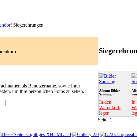
endorf
Siegerehrungen
Siegerehru
arenkorb
 Nachnamen als Benutzername, sowie Ihrer
lden, um Ihre persönlichen Fotos zu sehen.
Album: Bilder
Alb
Samstag
Son
In den
In
Warenkorb
Wa
legen
le
Seite:
1