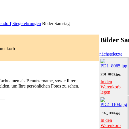
endorf
Siegerehrungen
Bilder Samstag
Bilder S
arenkorb
nächste
letzte
PD1_8065.jpg
 Nachnamen als Benutzername, sowie Ihrer
In den
lden, um Ihre persönlichen Fotos zu sehen.
Warenkorb
legen
PD2_1104.jpg
In den
Warenkorb