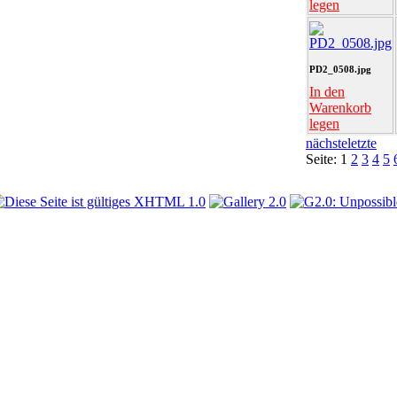
legen
PD2_0508.jpg
In den
Warenkorb
legen
nächste
letzte
Seite:
1
2
3
4
5