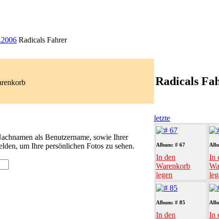
.2006
Radicals Fahrer
Radicals Fa
arenkorb
letzte
 Nachnamen als Benutzername, sowie Ihrer
lden, um Ihre persönlichen Fotos zu sehen.
Album: # 67
Alb
In den
In 
Warenkorb
Wa
legen
le
Album: # 85
Alb
In den
In 