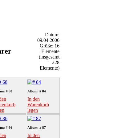
Datum:
09.04.2006
Größe: 16
hrer
Elemente
(insgesamt
228
Elemente)
um: # 68
Album: # 84
den
In den
renkorb
Warenkorb
gen
legen
um: # 86
Album: # 87
den
In den