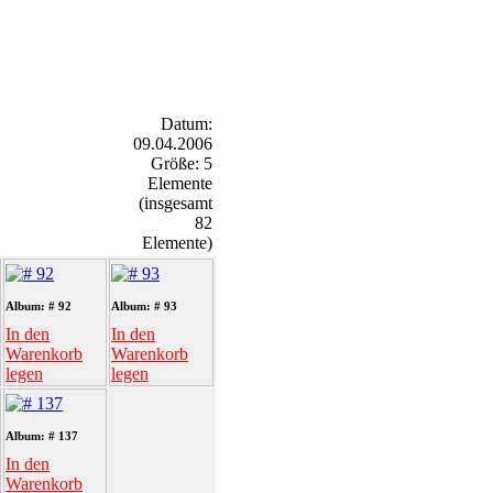
Datum:
09.04.2006
Größe: 5
Elemente
(insgesamt
82
Elemente)
Album: # 92
Album: # 93
In den
In den
Warenkorb
Warenkorb
legen
legen
Album: # 137
In den
Warenkorb