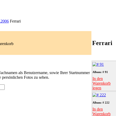
.2006
Ferrari
Ferrari
arenkorb
 Nachnamen als Benutzername, sowie Ihrer Startnummer
Album: # 91
e persönlichen Fotos zu sehen.
In den
Warenkorb
legen
Album: # 222
In den
Warenkorb