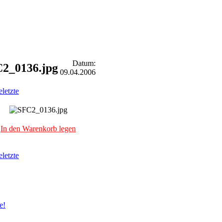
Datum:
2_0136.jpg
09.04.2006
e
letzte
In den Warenkorb legen
e
letzte