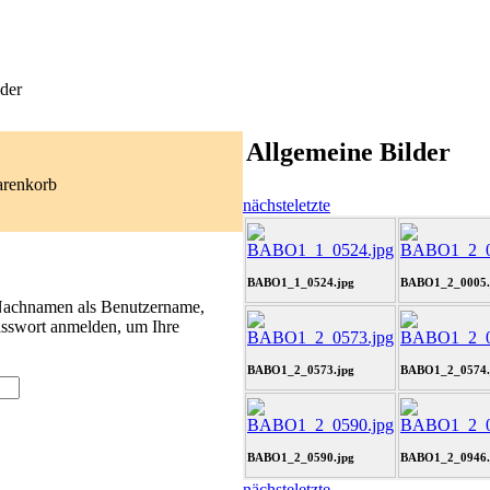
der
Allgemeine Bilder
arenkorb
nächste
letzte
BABO1_1_0524.jpg
BABO1_2_0005.
 Nachnamen als Benutzername,
asswort anmelden, um Ihre
BABO1_2_0573.jpg
BABO1_2_0574.
BABO1_2_0590.jpg
BABO1_2_0946.
nächste
letzte