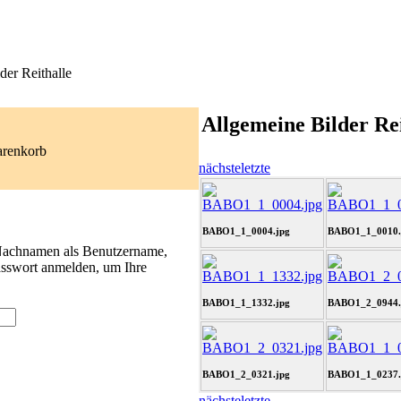
der Reithalle
Allgemeine Bilder Rei
arenkorb
nächste
letzte
BABO1_1_0004.jpg
BABO1_1_0010.
 Nachnamen als Benutzername,
asswort anmelden, um Ihre
BABO1_1_1332.jpg
BABO1_2_0944.
BABO1_2_0321.jpg
BABO1_1_0237.
nächste
letzte