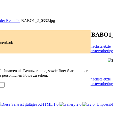
der Reithalle
BABO1_2_0332.jpg
BABO1_
arenkorb
nächste
letzte
erste
vorherige
 Nachnamen als Benutzername, sowie Ihrer Startnummer
e persönlichen Fotos zu sehen.
nächste
letzte
erste
vorherige