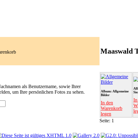
Maaswald 
arenkorb
 Nachnamen als Benutzername, sowie Ihrer
Al
lden, um Ihre persönlichen Fotos zu sehen.
Album: Allgemeine
Si
Bilder
In
In den
W
Warenkorb
le
legen
Seite:
1