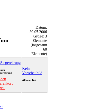
Datum:
30.05.2006
Größe: 3
Tour
Elemente
(insgesamt
60
Elemente)
Kein
bum:
Vorschaubild
egerehrung
 den
Album: Test
arenkorb
gen