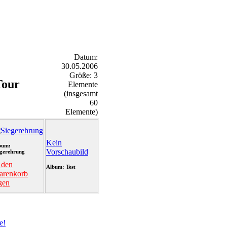
Datum:
30.05.2006
Größe: 3
Tour
Elemente
(insgesamt
60
Elemente)
Kein
bum:
Vorschaubild
egerehrung
 den
Album: Test
arenkorb
gen