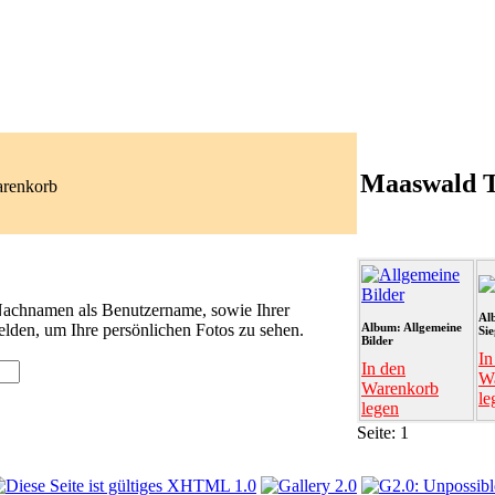
Maaswald 
arenkorb
 Nachnamen als Benutzername, sowie Ihrer
Al
lden, um Ihre persönlichen Fotos zu sehen.
Album: Allgemeine
Si
Bilder
In
In den
W
Warenkorb
le
legen
Seite:
1