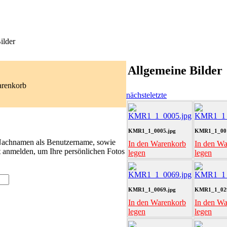
ilder
Allgemeine Bilder
arenkorb
nächste
letzte
KMR1_1_0005.jpg
KMR1_1_001
 Nachnamen als Benutzername, sowie
In den Warenkorb
In den W
t anmelden, um Ihre persönlichen Fotos
legen
legen
KMR1_1_0069.jpg
KMR1_1_029
In den Warenkorb
In den W
legen
legen