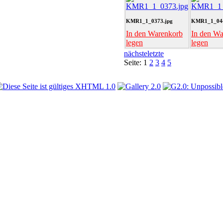
KMR1_1_0373.jpg
KMR1_1_044
In den Warenkorb
In den W
legen
legen
nächste
letzte
Seite:
1
2
3
4
5