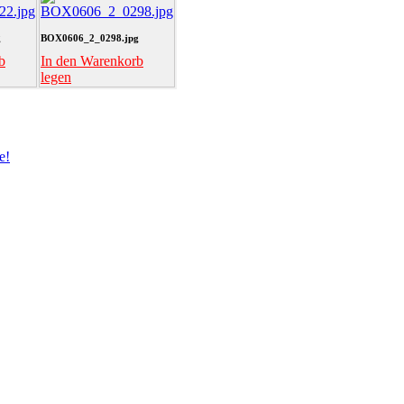
g
BOX0606_2_0298.jpg
b
In den Warenkorb
legen