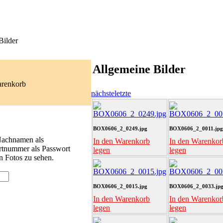
Bilder
Allgemeine Bilder
arenkorb
nächste
letzte
BOX0606_2_0249.jpg
BOX0606_2_0011.jpg
 Nachnamen als
In den Warenkorb
In den Warenkor
rtnummer als Passwort
legen
legen
n Fotos zu sehen.
BOX0606_2_0015.jpg
BOX0606_2_0033.jp
In den Warenkorb
In den Warenkor
legen
legen