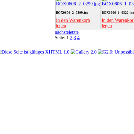
BOX0606_2_0299.jpg
BOX0606_1_0322.jp
In den Warenkorb
In den Warenkor
legen
legen
nächste
letzte
Seite:
1
2
3
4