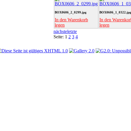
BOX0606_2_0299.jpg
BOX0606_1_0322.jp
In den Warenkorb
In den Warenkor
legen
legen
nächste
letzte
Seite:
1
2
3
4