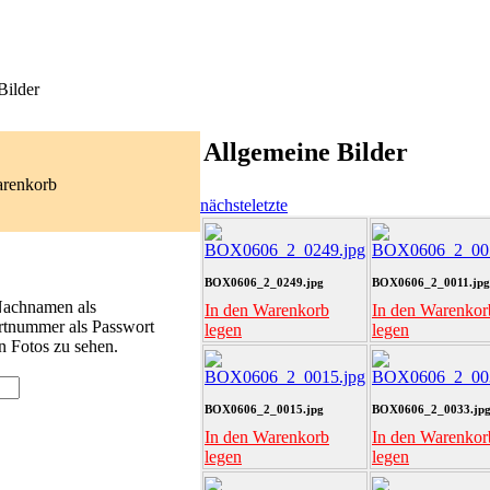
Bilder
Allgemeine Bilder
arenkorb
nächste
letzte
BOX0606_2_0249.jpg
BOX0606_2_0011.jpg
 Nachnamen als
In den Warenkorb
In den Warenkor
rtnummer als Passwort
legen
legen
n Fotos zu sehen.
BOX0606_2_0015.jpg
BOX0606_2_0033.jp
In den Warenkorb
In den Warenkor
legen
legen