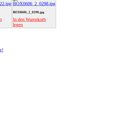
g
BOX0606_2_0298.jpg
b
In den Warenkorb
legen