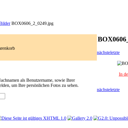
Bilder
BOX0606_2_0249.jpg
BOX0606_
arenkorb
nächste
letzte
In d
 Nachnamen als Benutzername, sowie Ihrer
lden, um Ihre persönlichen Fotos zu sehen.
nächste
letzte