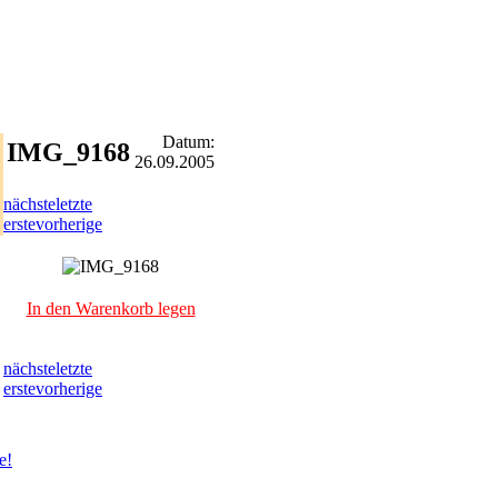
Datum:
IMG_9168
26.09.2005
nächste
letzte
erste
vorherige
In den Warenkorb legen
nächste
letzte
erste
vorherige