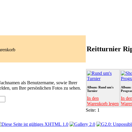
Reitturnier Ri
arenkorb
 Nachnamen als Benutzername, sowie Ihrer
lden, um Ihre persönlichen Fotos zu sehen.
Album: Rund um's
Album:
Turnier
Progr
In den
In de
Warenkorb legen
Waren
Seite:
1