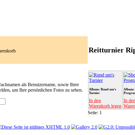
Reitturnier Ri
arenkorb
 Nachnamen als Benutzername, sowie Ihrer
lden, um Ihre persönlichen Fotos zu sehen.
Album: Rund um's
Album:
Turnier
Progr
In den
In de
Warenkorb legen
Waren
Seite:
1