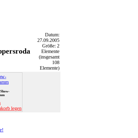
Datum:
27.09.2005
Größe: 2
ppersroda
Elemente
(insgesamt
108
Elemente)
 Show-
amm
n
korb legen