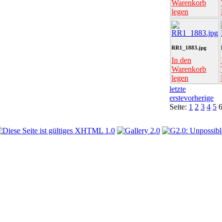
Warenkorb
legen
RR1_1883.jpg
In den
Warenkorb
legen
letzte
erste
vorherige
Seite:
1
2
3
4
5