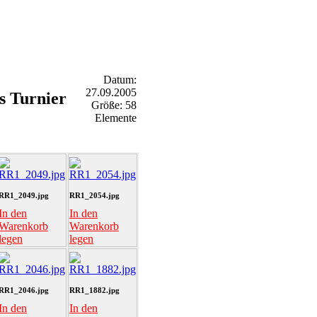
Datum:
27.09.2005
s Turnier
Größe: 58
Elemente
RR1_2049.jpg
RR1_2054.jpg
In den
In den
Warenkorb
Warenkorb
legen
legen
RR1_2046.jpg
RR1_1882.jpg
In den
In den