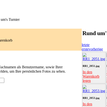
um's Turnier
Rund um'
arenkorb
letzte
erste
vorherige
RR1_2051.jpg
 Nachnamen als Benutzername, sowie Ihrer
lden, um Ihre persönlichen Fotos zu sehen.
In den
Warenkorb
legen
RR1_2053.jpg
In den