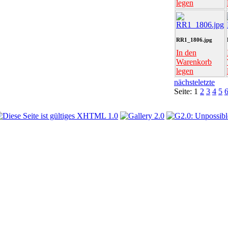
legen
RR1_1806.jpg
In den
Warenkorb
legen
nächste
letzte
Seite:
1
2
3
4
5