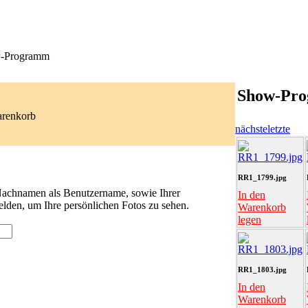
-Programm
Show-Pr
arenkorb
nächste
letzte
RR1_1799.jpg
 Nachnamen als Benutzername, sowie Ihrer
In den
lden, um Ihre persönlichen Fotos zu sehen.
Warenkorb
legen
RR1_1803.jpg
In den
Warenkorb