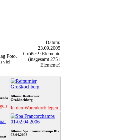
Datum:
23.09.2005
Größe: 9 Elemente
ag Foto.
(insgesamt 2751
n viel
Elemente)
Album: Reitturnier
sroda
Großkochberg
egen
In den Warenkorb legen
Album: Spa Francorchamps 01-
02.04.2006
onat