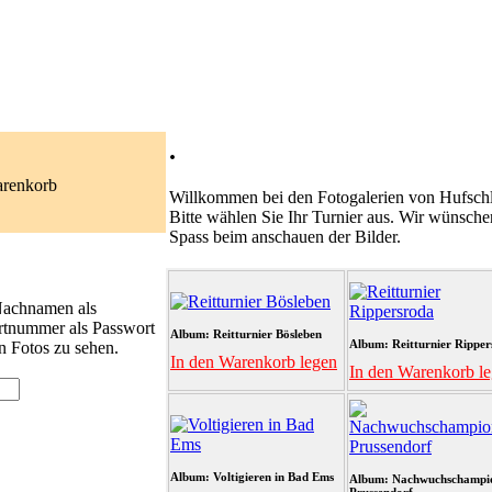
.
arenkorb
Willkommen bei den Fotogalerien von Hufschl
Bitte wählen Sie Ihr Turnier aus. Wir wünsche
Spass beim anschauen der Bilder.
 Nachnamen als
rtnummer als Passwort
Album: Reitturnier Bösleben
Album: Reitturnier Ripper
n Fotos zu sehen.
In den Warenkorb legen
In den Warenkorb l
Album: Voltigieren in Bad Ems
Album: Nachwuchschampi