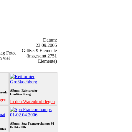
Datum:
23.09.2005
Größe: 9 Elemente
ag Foto.
(insgesamt 2751
n viel
Elemente)
Album: Reitturnier
sroda
Großkochberg
egen
In den Warenkorb legen
Album: Spa Francorchamps 01-
02.04.2006
onat