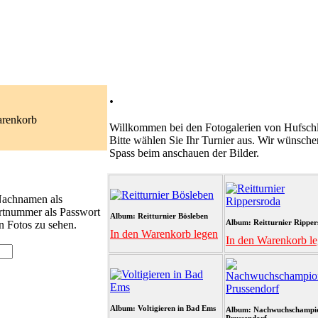
.
arenkorb
Willkommen bei den Fotogalerien von Hufschl
Bitte wählen Sie Ihr Turnier aus. Wir wünsche
Spass beim anschauen der Bilder.
 Nachnamen als
rtnummer als Passwort
Album: Reitturnier Bösleben
Album: Reitturnier Ripper
n Fotos zu sehen.
In den Warenkorb legen
In den Warenkorb l
Album: Voltigieren in Bad Ems
Album: Nachwuchschampi