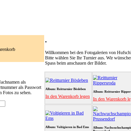
.
arenkorb
Willkommen bei den Fotogalerien von Hufschl
Bitte wählen Sie Ihr Turnier aus. Wir wünsche
Spass beim anschauen der Bilder.
 Nachnamen als
rtnummer als Passwort
Album: Reitturnier Bösleben
Album: Reitturnier Ripper
n Fotos zu sehen.
In den Warenkorb legen
In den Warenkorb l
Album: Voltigieren in Bad Ems
Album: Nachwuchschampi