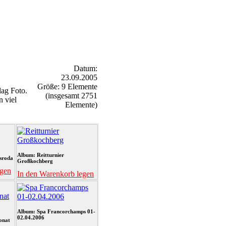
Datum:
23.09.2005
Größe: 9 Elemente
ag Foto.
(insgesamt 2751
n viel
Elemente)
Album: Reitturnier
sroda
Großkochberg
egen
In den Warenkorb legen
Album: Spa Francorchamps 01-
02.04.2006
onat