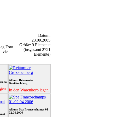
Datum:
23.09.2005
Größe: 9 Elemente
ag Foto.
(insgesamt 2751
n viel
Elemente)
Album: Reitturnier
sroda
Großkochberg
egen
In den Warenkorb legen
Album: Spa Francorchamps 01-
02.04.2006
onat