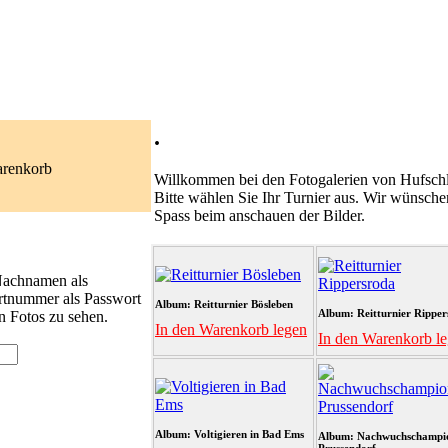
.
arenkorb
Willkommen bei den Fotogalerien von Hufschl
Bitte wählen Sie Ihr Turnier aus. Wir wünsche
Spass beim anschauen der Bilder.
 Nachnamen als
rtnummer als Passwort
Album: Reitturnier Bösleben
Album: Reitturnier Ripper
n Fotos zu sehen.
In den Warenkorb legen
In den Warenkorb l
Album: Voltigieren in Bad Ems
Album: Nachwuchschampi