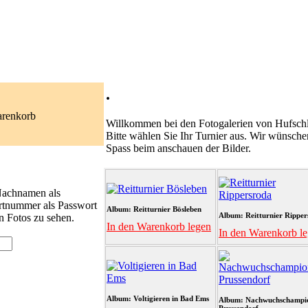
.
arenkorb
Willkommen bei den Fotogalerien von Hufschl
Bitte wählen Sie Ihr Turnier aus. Wir wünsche
Spass beim anschauen der Bilder.
 Nachnamen als
rtnummer als Passwort
Album: Reitturnier Bösleben
Album: Reitturnier Ripper
n Fotos zu sehen.
In den Warenkorb legen
In den Warenkorb l
Album: Voltigieren in Bad Ems
Album: Nachwuchschampi