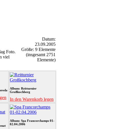
Datum:
23.09.2005
Größe: 9 Elemente
ag Foto.
(insgesamt 2751
n viel
Elemente)
Album: Reitturnier
sroda
Großkochberg
egen
In den Warenkorb legen
Album: Spa Francorchamps 01-
02.04.2006
onat