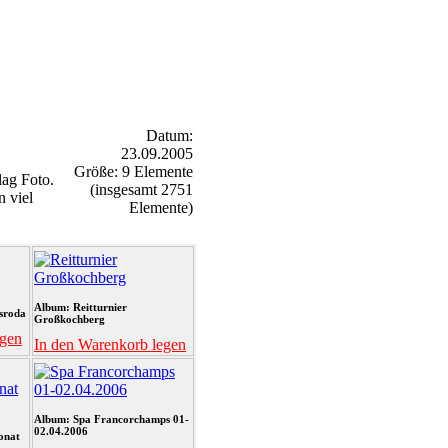
Datum:
23.09.2005
Größe: 9 Elemente
ag Foto.
(insgesamt 2751
n viel
Elemente)
Album: Reitturnier
sroda
Großkochberg
egen
In den Warenkorb legen
Album: Spa Francorchamps 01-
02.04.2006
onat