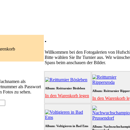
.
arenkorb
Willkommen bei den Fotogalerien von Hufschl
Bitte wählen Sie Ihr Turnier aus. Wir wünsche
Spass beim anschauen der Bilder.
 Nachnamen als
rtnummer als Passwort
Album: Reitturnier Bösleben
Album: Reitturnier Ripper
n Fotos zu sehen.
In den Warenkorb legen
In den Warenkorb l
Album: Voltigieren in Bad Ems
Album: Nachwuchschampi