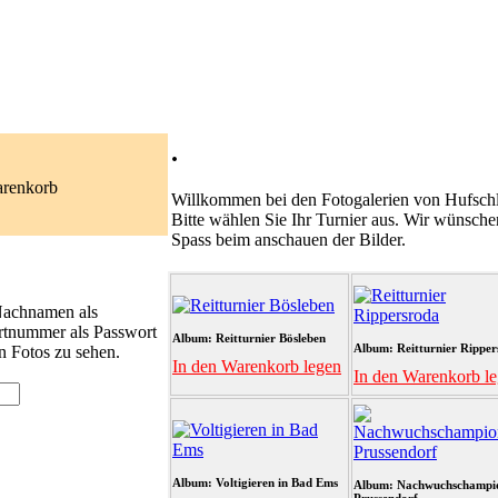
.
arenkorb
Willkommen bei den Fotogalerien von Hufschl
Bitte wählen Sie Ihr Turnier aus. Wir wünsche
Spass beim anschauen der Bilder.
 Nachnamen als
rtnummer als Passwort
Album: Reitturnier Bösleben
Album: Reitturnier Ripper
n Fotos zu sehen.
In den Warenkorb legen
In den Warenkorb l
Album: Voltigieren in Bad Ems
Album: Nachwuchschampi