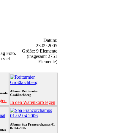
Datum:
23.09.2005
Größe: 9 Elemente
ag Foto.
(insgesamt 2751
n viel
Elemente)
Album: Reitturnier
sroda
Großkochberg
egen
In den Warenkorb legen
Album: Spa Francorchamps 01-
02.04.2006
onat