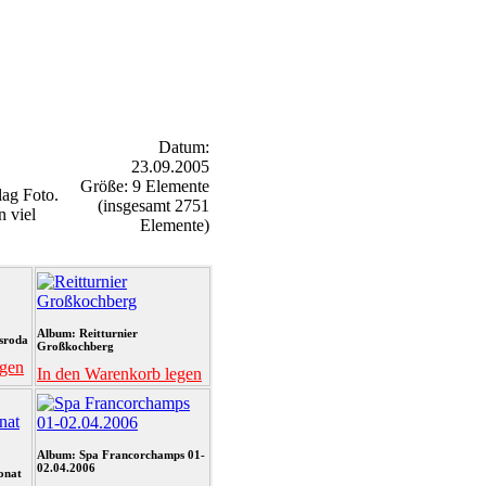
Datum:
23.09.2005
Größe: 9 Elemente
ag Foto.
(insgesamt 2751
n viel
Elemente)
Album: Reitturnier
sroda
Großkochberg
egen
In den Warenkorb legen
Album: Spa Francorchamps 01-
02.04.2006
onat