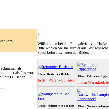
.
arenkorb
Willkommen bei den Fotogalerien von Hufschl
Bitte wählen Sie Ihr Turnier aus. Wir wünsche
Spass beim anschauen der Bilder.
 Nachnamen als
rtnummer als Passwort
Album: Reitturnier Bösleben
Album: Reitturnier Ripper
n Fotos zu sehen.
In den Warenkorb legen
In den Warenkorb l
Album: Voltigieren in Bad Ems
Album: Nachwuchschampi