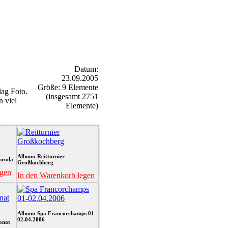
Datum:
23.09.2005
Größe: 9 Elemente
ag Foto.
(insgesamt 2751
n viel
Elemente)
Album: Reitturnier
sroda
Großkochberg
egen
In den Warenkorb legen
Album: Spa Francorchamps 01-
02.04.2006
onat