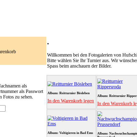
.
arenkorb
Willkommen bei den Fotogalerien von Hufschl
Bitte wählen Sie Ihr Turnier aus. Wir wünsche
Spass beim anschauen der Bilder.
 Nachnamen als
rtnummer als Passwort
Album: Reitturnier Bösleben
Album: Reitturnier Ripper
n Fotos zu sehen.
In den Warenkorb legen
In den Warenkorb l
Album: Voltigieren in Bad Ems
Album: Nachwuchschampi