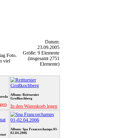
Datum:
23.09.2005
Größe: 9 Elemente
ag Foto.
(insgesamt 2751
n viel
Elemente)
Album: Reitturnier
sroda
Großkochberg
egen
In den Warenkorb legen
Album: Spa Francorchamps 01-
02.04.2006
onat