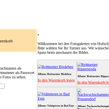
.
arenkorb
Willkommen bei den Fotogalerien von Hufschl
Bitte wählen Sie Ihr Turnier aus. Wir wünsche
Spass beim anschauen der Bilder.
 Nachnamen als
rtnummer als Passwort
Album: Reitturnier Bösleben
Album: Reitturnier Ripper
n Fotos zu sehen.
In den Warenkorb legen
In den Warenkorb l
Album: Voltigieren in Bad Ems
Album: Nachwuchschampi