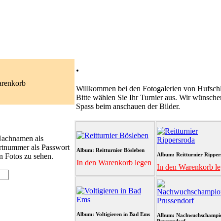
.
arenkorb
Willkommen bei den Fotogalerien von Hufschl
Bitte wählen Sie Ihr Turnier aus. Wir wünsche
Spass beim anschauen der Bilder.
 Nachnamen als
rtnummer als Passwort
Album: Reitturnier Bösleben
Album: Reitturnier Ripper
n Fotos zu sehen.
In den Warenkorb legen
In den Warenkorb l
Album: Voltigieren in Bad Ems
Album: Nachwuchschampi