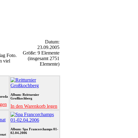
Datum:
23.09.2005
Größe: 9 Elemente
ag Foto.
(insgesamt 2751
n viel
Elemente)
Album: Reitturnier
sroda
Großkochberg
egen
In den Warenkorb legen
Album: Spa Francorchamps 01-
02.04.2006
onat