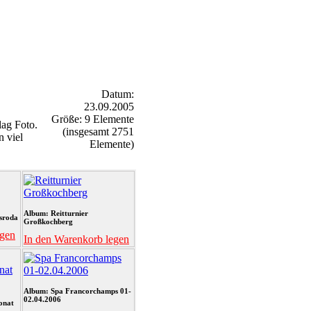
Datum:
23.09.2005
Größe: 9 Elemente
ag Foto.
(insgesamt 2751
n viel
Elemente)
Album: Reitturnier
sroda
Großkochberg
egen
In den Warenkorb legen
Album: Spa Francorchamps 01-
02.04.2006
onat