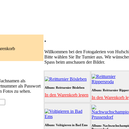
.
arenkorb
Willkommen bei den Fotogalerien von Hufschl
Bitte wählen Sie Ihr Turnier aus. Wir wünsche
Spass beim anschauen der Bilder.
 Nachnamen als
rtnummer als Passwort
Album: Reitturnier Bösleben
Album: Reitturnier Ripper
n Fotos zu sehen.
In den Warenkorb legen
In den Warenkorb l
Album: Voltigieren in Bad Ems
Album: Nachwuchschampi