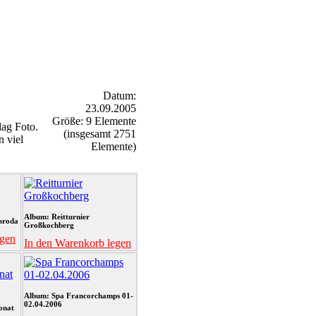
Datum:
23.09.2005
Größe: 9 Elemente
ag Foto.
(insgesamt 2751
n viel
Elemente)
Album: Reitturnier
sroda
Großkochberg
egen
In den Warenkorb legen
Album: Spa Francorchamps 01-
02.04.2006
onat