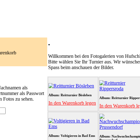
.
arenkorb
Willkommen bei den Fotogalerien von Hufschl
Bitte wählen Sie Ihr Turnier aus. Wir wünsche
Spass beim anschauen der Bilder.
 Nachnamen als
rtnummer als Passwort
Album: Reitturnier Bösleben
Album: Reitturnier Ripper
n Fotos zu sehen.
In den Warenkorb legen
In den Warenkorb l
Album: Voltigieren in Bad Ems
Album: Nachwuchschampi