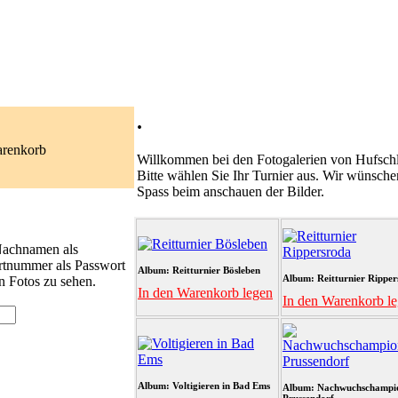
.
arenkorb
Willkommen bei den Fotogalerien von Hufschl
Bitte wählen Sie Ihr Turnier aus. Wir wünsche
Spass beim anschauen der Bilder.
 Nachnamen als
rtnummer als Passwort
Album: Reitturnier Bösleben
Album: Reitturnier Ripper
n Fotos zu sehen.
In den Warenkorb legen
In den Warenkorb l
Album: Voltigieren in Bad Ems
Album: Nachwuchschampi