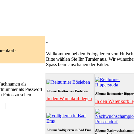
.
arenkorb
Willkommen bei den Fotogalerien von Hufschl
Bitte wählen Sie Ihr Turnier aus. Wir wünsche
Spass beim anschauen der Bilder.
 Nachnamen als
rtnummer als Passwort
Album: Reitturnier Bösleben
Album: Reitturnier Ripper
n Fotos zu sehen.
In den Warenkorb legen
In den Warenkorb l
Album: Voltigieren in Bad Ems
Album: Nachwuchschampi