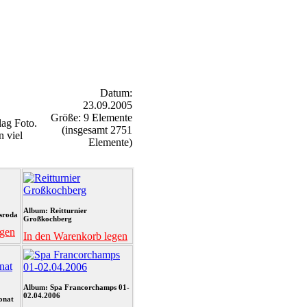
Datum:
23.09.2005
Größe: 9 Elemente
ag Foto.
(insgesamt 2751
n viel
Elemente)
Album: Reitturnier
sroda
Großkochberg
egen
In den Warenkorb legen
Album: Spa Francorchamps 01-
02.04.2006
onat