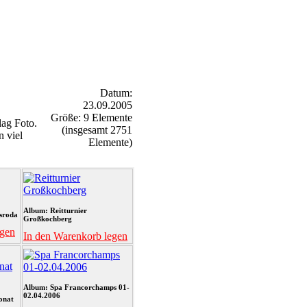
Datum:
23.09.2005
Größe: 9 Elemente
ag Foto.
(insgesamt 2751
n viel
Elemente)
Album: Reitturnier
sroda
Großkochberg
egen
In den Warenkorb legen
Album: Spa Francorchamps 01-
02.04.2006
onat