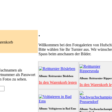
.
arenkorb
Willkommen bei den Fotogalerien von Hufschl
Bitte wählen Sie Ihr Turnier aus. Wir wünsche
Spass beim anschauen der Bilder.
 Nachnamen als
rtnummer als Passwort
Album: Reitturnier Bösleben
Album: Reitturnier Ripper
n Fotos zu sehen.
In den Warenkorb legen
In den Warenkorb l
Album: Voltigieren in Bad Ems
Album: Nachwuchschampi